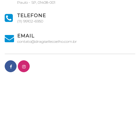
Paulo - SP, 01408-001
TELEFONE
(11) 99102-6950
EMAIL
contato@dragisellecoelho.com.br